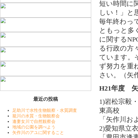
短い時間に
しい！」と
毎年終わっ
ともっと多
に関するN
る行政の方
ています。
ず努力を重
さい。（矢
H21年度
最近の投稿
1)岩松宗
東高校
足助川で水性生物観察・水質調査
籠川の水質・生物観察会
「矢作川お
逢妻女川で自然観察会
2)愛知県立
地域の公園を調べよう
矢作川のアユに関すること
「豊田市逢