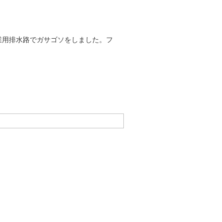
業用排水路でガサゴソをしました。フ
。