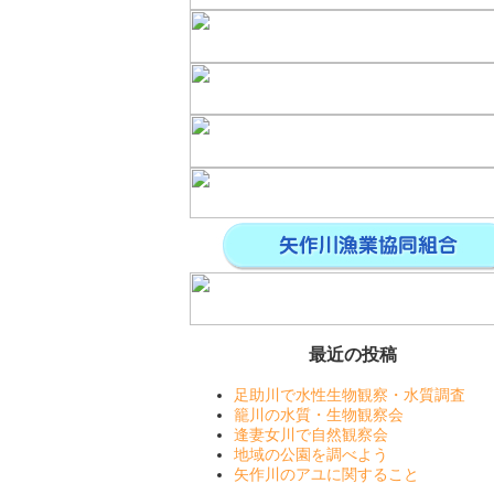
最近の投稿
足助川で水性生物観察・水質調査
籠川の水質・生物観察会
逢妻女川で自然観察会
地域の公園を調べよう
矢作川のアユに関すること