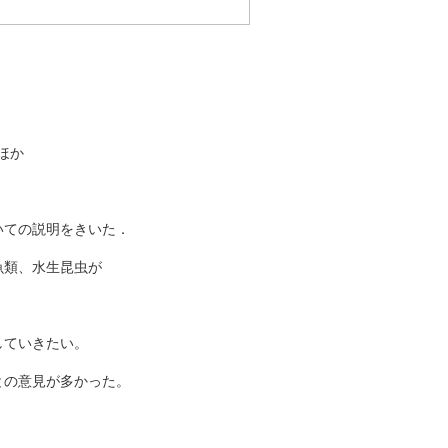
ほか
。
いての説明をきいた．
魚類、水生昆虫が
していきたい。
との意見が多かった。