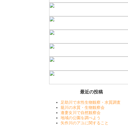
最近の投稿
足助川で水性生物観察・水質調査
籠川の水質・生物観察会
逢妻女川で自然観察会
地域の公園を調べよう
矢作川のアユに関すること