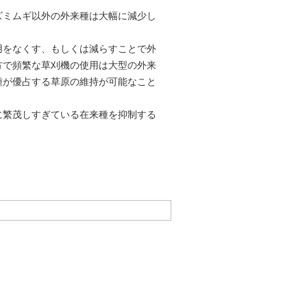
ズミムギ以外の外来種は大幅に減少し
使用をなくす、もしくは減らすことで外
方で頻繁な草刈機の使用は大型の外来
種が優占する草原の維持が可能なこと
に繁茂しすぎている在来種を抑制する