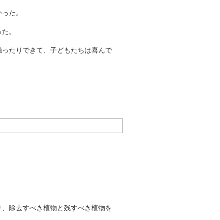
かった。
った。
触ったりできて、子どもたちは喜んで
り、除去すべき植物と残すべき植物を