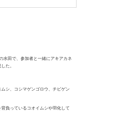
の水田で、参加者と一緒にアキアカネ
説した。
モムシ、コシマゲンゴロウ、チビゲン
を背負っているコオイムシや羽化して