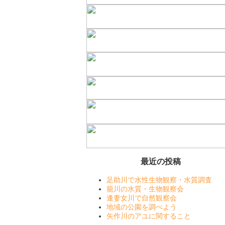
最近の投稿
足助川で水性生物観察・水質調査
籠川の水質・生物観察会
逢妻女川で自然観察会
地域の公園を調べよう
矢作川のアユに関すること