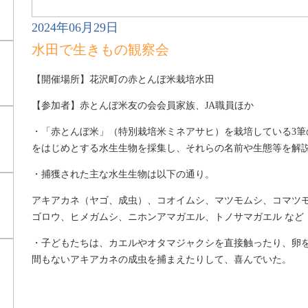
2024年06月29日
水田で生きもの観察会
【開催場所】花沢町の赤とんぼ米栽培水田
【参加者】赤とんぼ米友の会会員家族、JA職員ほか
・「赤とんぼ米」（特別栽培米ミネアサヒ）を栽培している3筆
をはじめとする水生生物を採集し、それらの名前や生態等を解
・捕獲された主な水生生物は以下の通り。
アキアカネ（ヤゴ、成虫）、コオイムシ、マツモムシ、コマツ
ゴロウ、ヒメガムシ、ニホンアマガエル、トノサマガエル など
・子どもたちは、カエルやオタマジャクシを直接触ったり、卵
間もないアキアカネの成虫を捕まえたりして、喜んでいた。