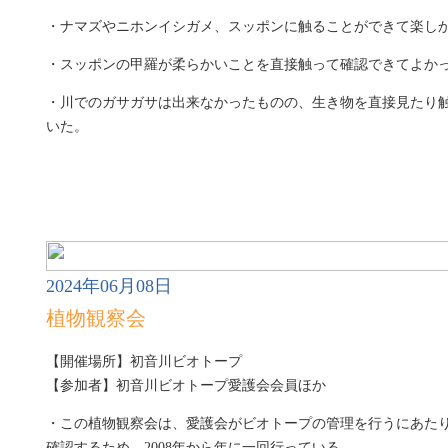
・ナマズやニホンイシガメ、スッポンに触ることができて楽し
・スッポンの甲羅が柔らかいことを直接触って確認できてよか
・川でのガサガサは出来なかったものの、生き物を直接見たり
いた。
2024年06月08日
植物観察会
【開催場所】初音川ビオトープ
【参加者】初音川ビオトープ愛護会会員ほか
・この植物観察会は、愛護会がビオトープの管理を行うにあた
確認するため、2008年から年に一回行っている。