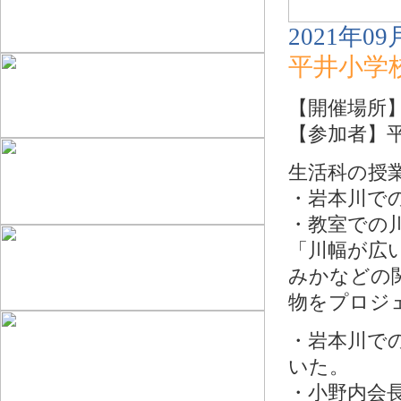
2021年09
平井小学
【開催場所
【参加者】平
生活科の授
・岩本川で
・教室での
「川幅が広
みかなどの
物をプロジ
・岩本川で
いた。
・小野内会