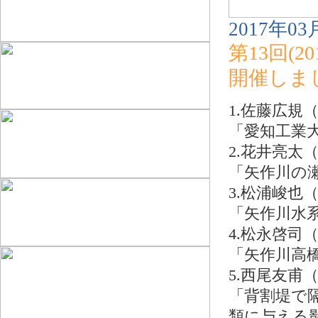
2017年03
第13回(
開催しま
1.佐藤広規
「愛知工業
2.花井亮太
「矢作川の
3.松浦峻也
「矢作川水
4.松永啓司
「矢作川高
5.西尾友甫
「背割堤で
類に与える