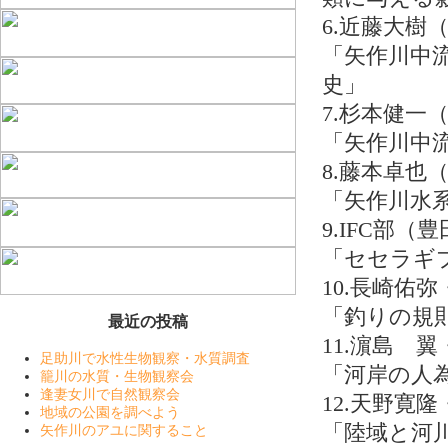
6.近藤大樹
「矢作川中
史」
7.杉本健一
「矢作川中
8.藤本卓也
「矢作川水
9.IFC部（
「セセラギ
10.長崎佑
「釣りの規
最近の投稿
11.濵島 
足助川で水性生物観察・水質調査
「河岸の人
籠川の水質・生物観察会
逢妻女川で自然観察会
12.天野寛
地域の公園を調べよう
「陸域と河
矢作川のアユに関すること