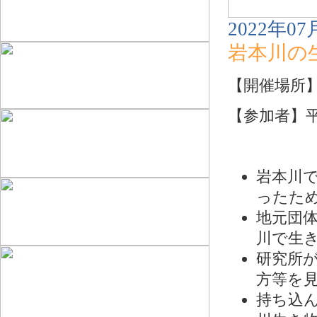
2022年07
岩本川の
【開催場所
【参加者】
岩本川
ったた
地元団
川で生
研究所が
方等を
持ち込