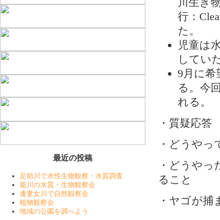
川生き
行：Cle
た。
児童は
してい
9月に
る。今
れる。
・質疑応答
・どうやっ
最近の投稿
・どうやっ
足助川で水性生物観察・水質調査
ること
籠川の水質・生物観察会
逢妻女川で自然観察会
・ヤゴが捕
植物観察会
地域の公園を調べよう