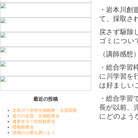
・岩本川創
て、採取さ
戻さず駆除
ゴミについ
（講師感想
・総合学習
に川学習を
は好ましい
・総合学習
最近の投稿
長が以前、
足助川で水性生物観察・水質調査
にどのよう
籠川の水質・生物観察会
逢妻女川で自然観察会
植物観察会
地域の公園を調べよう