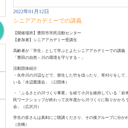
2022年01月12日
シニアアカデミーでの講義
【開催場所】豊田市市民活動センター
【参加者】シニアアカデミー受講生
高齢者が「学生」として学ぶとよたシニアアカデミーでの講義
「豊田の自然－川の環境を守りする－」
活動団体紹介
・矢作川の川辺などで、密生した竹を伐ったり、草刈りをして
いる「水辺愛護会」（22団体）
・「ふるさとの川づくり事業」を経て小川を維持している「岩
民ワークショップが終わって次年度から川づくりに取りかかろ
会」（広沢川）
学生の皆さんは真剣にご聴講くださり、その後グループに分か
（吉橋）