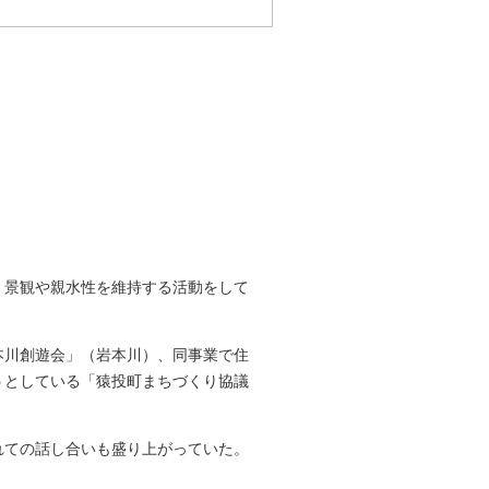
、景観や親水性を維持する活動をして
本川創遊会」（岩本川）、同事業で住
うとしている「猿投町まちづくり協議
れての話し合いも盛り上がっていた。