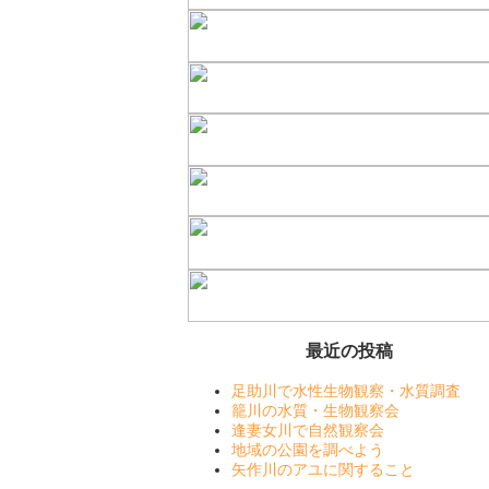
最近の投稿
足助川で水性生物観察・水質調査
籠川の水質・生物観察会
逢妻女川で自然観察会
地域の公園を調べよう
矢作川のアユに関すること